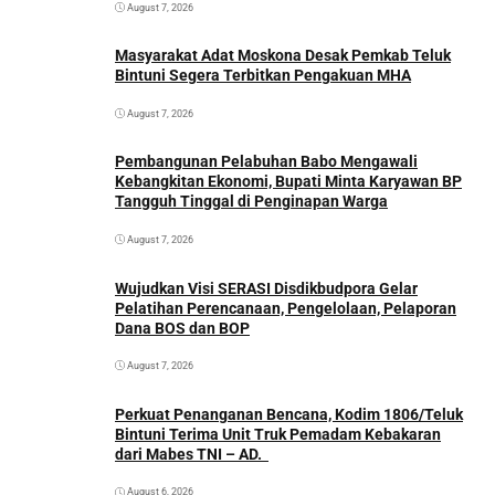
August 7, 2026
Masyarakat Adat Moskona Desak Pemkab Teluk
Bintuni Segera Terbitkan Pengakuan MHA
August 7, 2026
Pembangunan Pelabuhan Babo Mengawali
Kebangkitan Ekonomi, Bupati Minta Karyawan BP
Tangguh Tinggal di Penginapan Warga
August 7, 2026
Wujudkan Visi SERASI Disdikbudpora Gelar
Pelatihan Perencanaan, Pengelolaan, Pelaporan
Dana BOS dan BOP
August 7, 2026
Perkuat Penanganan Bencana, Kodim 1806/Teluk
Bintuni Terima Unit Truk Pemadam Kebakaran
dari Mabes TNI – AD.
August 6, 2026