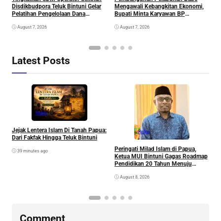
Disdikbudpora Teluk Bintuni Gelar
Mengawali Kebangkitan Ekonomi,
D
Pelatihan Pengelolaan Dana
Bupati Minta Karyawan BP
P
Pendidikan dan Inovasi Aplikasi
Tangguh Tinggal di Penginapan
P
August 7, 2026
August 7, 2026
DAPODIK 2026
Warga
Latest Posts
Religi
T
Jejak Lentera Islam Di Tanah Papua:
D
Religi
Dari Fakfak Hingga Teluk Bintuni
P
P
Peringati Milad Islam di Papua,
39 minutes ago
Ketua MUI Bintuni Gagas Roadmap
Pendidikan 20 Tahun Menuju
Generasi Emas Papua
August 8, 2026
Comment