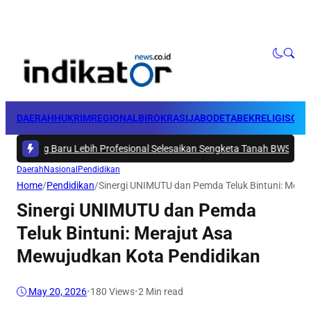
DAERAH
HUKRIM
REGIONAL
BIROKRASI
JABODETABEK
RELIGI
SOSI
 Baru Lebih Profesional Selesaikan Sengketa Tanah BWS Papua Barat
|
Daerah
Nasional
Pendidikan
Home
/
Pendidikan
/
Sinergi UNIMUTU dan Pemda Teluk Bintuni: Mera
Sinergi UNIMUTU dan Pemda
Teluk Bintuni: Merajut Asa
Mewujudkan Kota Pendidikan
May 20, 2026
•
180
Views
•
2 Min read