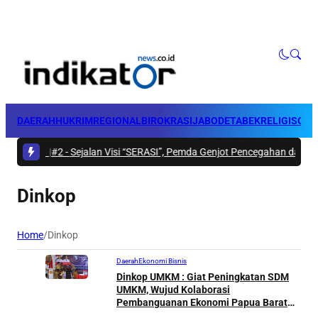
DAERAH
HUKRIM
REGIONAL
BIROKRASI
JABODETABEK
RELIGI
SOSI
Jadwal Groundbreaking Dermaga Pelabuhan Babo Dipastikan 5 Agustus 2026
|
#2 -
Sejalan Visi “SERASI”, Pemda Genjot Pencegahan dan Penan
Dinkop
Home
/
Dinkop
Daerah
Ekonomi Bisnis
Dinkop UMKM : Giat Peningkatan SDM
UMKM, Wujud Kolaborasi
Pembanguanan Ekonomi Papua Barat
Tangguh dan Berdaya Saing