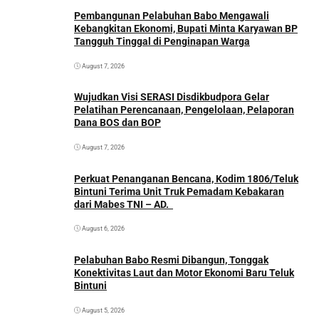
Pembangunan Pelabuhan Babo Mengawali
Kebangkitan Ekonomi, Bupati Minta Karyawan BP
Tangguh Tinggal di Penginapan Warga
August 7, 2026
Wujudkan Visi SERASI Disdikbudpora Gelar
Pelatihan Perencanaan, Pengelolaan, Pelaporan
Dana BOS dan BOP
August 7, 2026
Perkuat Penanganan Bencana, Kodim 1806/Teluk
Bintuni Terima Unit Truk Pemadam Kebakaran
dari Mabes TNI – AD.
August 6, 2026
Pelabuhan Babo Resmi Dibangun, Tonggak
Konektivitas Laut dan Motor Ekonomi Baru Teluk
Bintuni
August 5, 2026