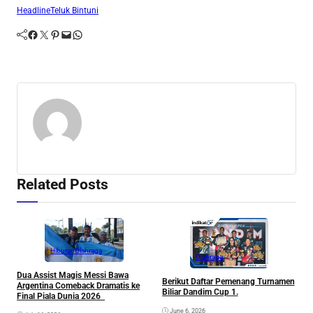
Headline
Teluk Bintuni
Facebook
Twitter
Pinterest
Mail
WhatsApp
Related Posts
Hiburan
Olahraga
Olahraga
Dua Assist Magis Messi Bawa
P
Berikut Daftar Pemenang Turnamen
Argentina Comeback Dramatis ke
D
Biliar Dandim Cup 1.
Final Piala Dunia 2026
M
June 6, 2026