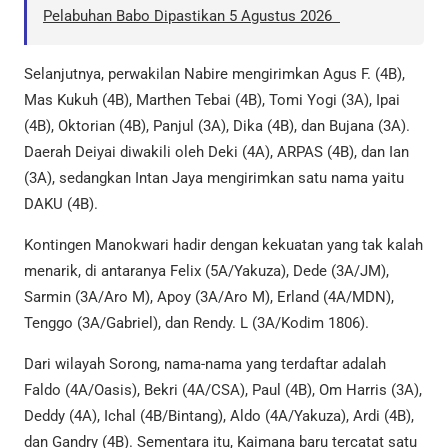
Pelabuhan Babo Dipastikan 5 Agustus 2026
Selanjutnya, perwakilan Nabire mengirimkan Agus F. (4B),
Mas Kukuh (4B), Marthen Tebai (4B), Tomi Yogi (3A), Ipai
(4B), Oktorian (4B), Panjul (3A), Dika (4B), dan Bujana (3A).
Daerah Deiyai diwakili oleh Deki (4A), ARPAS (4B), dan Ian
(3A), sedangkan Intan Jaya mengirimkan satu nama yaitu
DAKU (4B).
Kontingen Manokwari hadir dengan kekuatan yang tak kalah
menarik, di antaranya Felix (5A/Yakuza), Dede (3A/JM),
Sarmin (3A/Aro M), Apoy (3A/Aro M), Erland (4A/MDN),
Tenggo (3A/Gabriel), dan Rendy. L (3A/Kodim 1806).
Dari wilayah Sorong, nama-nama yang terdaftar adalah
Faldo (4A/Oasis), Bekri (4A/CSA), Paul (4B), Om Harris (3A),
Deddy (4A), Ichal (4B/Bintang), Aldo (4A/Yakuza), Ardi (4B),
dan Gandry (4B). Sementara itu, Kaimana baru tercatat satu