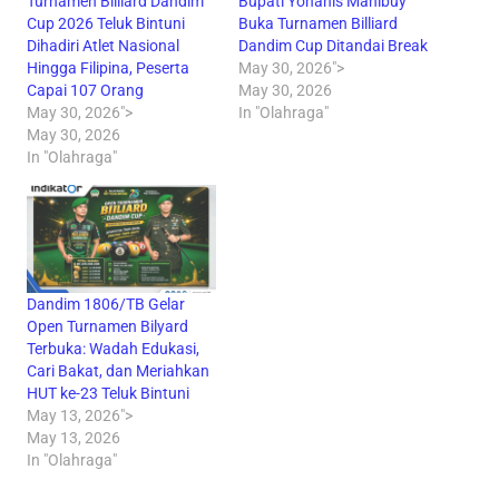
Turnamen Billiard Dandim
Bupati Yohanis Manibuy
Cup 2026 Teluk Bintuni
Buka Turnamen Billiard
Dihadiri Atlet Nasional
Dandim Cup Ditandai Break
Hingga Filipina, Peserta
May 30, 2026">
Capai 107 Orang
May 30, 2026
May 30, 2026">
In "Olahraga"
May 30, 2026
In "Olahraga"
Dandim 1806/TB Gelar
Open Turnamen Bilyard
Terbuka: Wadah Edukasi,
Cari Bakat, dan Meriahkan
HUT ke-23 Teluk Bintuni
May 13, 2026">
May 13, 2026
In "Olahraga"