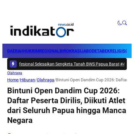
DAERAH
HUKRIM
REGIONAL
BIROKRASI
JABODETABEK
RELIGI
SOSI
fesional Selesaikan Sengketa Tanah BWS Papua Barat
|
#4 -
Ditunjuk Ja
Olahraga
Home
/
Hiburan
/
Olahraga
/
Bintuni Open Dandim Cup 2026: Daftar Pese
Bintuni Open Dandim Cup 2026:
Daftar Peserta Dirilis, Diikuti Atlet
dari Seluruh Papua hingga Manca
Negara