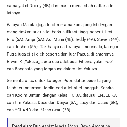
nama yakni Doddy (4B) dan masih menambah daftar atlet
lainnya.
Wilayah Maluku juga turut meramaikan ajang ini dengan
mengirimkan atlet-atlet berkualifikasi tinggi seperti Jimi
Piru (5A), Ampi (5A), Aci Muna (4B), Teddy (4A), Steven (4A),
dan Joshep (5A). Tak hanya dari wilayah Indonesia, kategori
Putra juga diisi oleh peserta dari luar Papua, di antaranya
Erwin. K (Yakuza), serta dua atlet asal Filipina yakni Pao”
dan Bongbata yang tergabung dalam tim Yakuza.
Sementara itu, untuk kategori Putri, daftar peserta yang
telah terkonfirmasi terdiri dari atlet-atlet tangguh. Sandra
dari Kodim Bintuni dengan kelas HC 3A, disusul ENJELIKA
dari tim Yakuza, Dede dari Deiyai (3A), Lady dari Oasis (3B),
dan YOLAND dari Manokwari (3B).
Read also:
Dua Assist Magis Messi Bawa Argentina