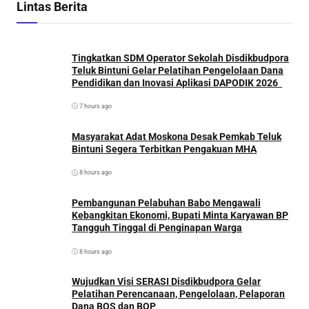
Lintas Berita
Tingkatkan SDM Operator Sekolah Disdikbudpora
Teluk Bintuni Gelar Pelatihan Pengelolaan Dana
Pendidikan dan Inovasi Aplikasi DAPODIK 2026
7 hours ago
Masyarakat Adat Moskona Desak Pemkab Teluk
Bintuni Segera Terbitkan Pengakuan MHA
8 hours ago
Pembangunan Pelabuhan Babo Mengawali
Kebangkitan Ekonomi, Bupati Minta Karyawan BP
Tangguh Tinggal di Penginapan Warga
8 hours ago
Wujudkan Visi SERASI Disdikbudpora Gelar
Pelatihan Perencanaan, Pengelolaan, Pelaporan
Dana BOS dan BOP