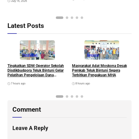
M
July 16, 2026
Latest Posts
Pendidikan
Regional
Tingkatkan SDM Operator Sekolah
Masyarakat Adat Moskona Desak
P
Disdikbudpora Teluk Bintuni Gelar
Pemkab Teluk Bintuni Segera
M
Pelatihan Pengelolaan Dana
Terbitkan Pengakuan MHA
B
Pendidikan dan Inovasi Aplikasi
T
7 hours ago
8 hours ago
DAPODIK 2026
W
Comment
Leave A Reply