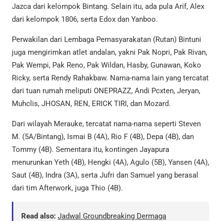
Jazca dari kelompok Bintang. Selain itu, ada pula Arif, Alex
dari kelompok 1806, serta Edox dan Yanboo.
Perwakilan dari Lembaga Pemasyarakatan (Rutan) Bintuni
juga mengirimkan atlet andalan, yakni Pak Nopri, Pak Rivan,
Pak Wempi, Pak Reno, Pak Wildan, Hasby, Gunawan, Koko
Ricky, serta Rendy Rahakbaw. Nama-nama lain yang tercatat
dari tuan rumah meliputi ONEPRAZZ, Andi Pcxten, Jeryan,
Muhclis, JHOSAN, REN, ERICK TIRI, dan Mozard.
Dari wilayah Merauke, tercatat nama-nama seperti Steven
M. (5A/Bintang), Ismai B (4A), Rio F (4B), Depa (4B), dan
Tommy (4B). Sementara itu, kontingen Jayapura
menurunkan Yeth (4B), Hengki (4A), Agulo (5B), Yansen (4A),
Saut (4B), Indra (3A), serta Jufri dan Samuel yang berasal
dari tim Afterwork, juga Thio (4B).
Read also:
Jadwal Groundbreaking Dermaga