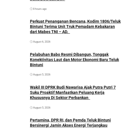
8 hours ago
Perkuat Penanganan Bencana, Kodim 1806/Teluk
Bintuni Terima Unit Truk Pemadam Kebakaran
dari Mabes TNI – AD.
August 6, 2026
Pelabuhan Babo Resmi Dibangun, Tonggak
Konektivitas Laut dan Motor Ekonomi Baru Teluk
Bintuni
August 5, 2026
Wakil III DPRK Budi Nawarisa Ajak Putra Putri 7
Suku Proaktif Manfaatkan Peluang Kerja
Khususnya Di Sektor Perbankan
August 5, 2026
Pertamina, DPR RI, dan Pemda Teluk Bintuni
Bersinergi Jamin Akses Energi Terjangkau