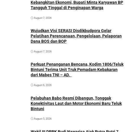
Kebangkitan Ekonomi, Bupati Minta Karyawan BP
Tangguh Tinggal di Penginapan Warga
August 7, 2026
Wujudkan Visi SERASI Disdikbudpora Gelar
Pelatihan Perencanaan, Pengelolaan, Pelaporan
Dana BOS dan BOP
August 7, 2026
Perkuat Penanganan Bencana, Kodim 1806/Teluk
Bintuni Terima Unit Truk Pemadam Kebakaran
dari Mabes TNI – AD.
August 6, 2026
Pelabuhan Babo Resmi Dibangun, Tonggak
Konektivitas Laut dan Motor Ekonomi Baru Teluk
Bintuni
August 5, 2026
Wakil III DPRK Budi Nawarisa Ajak Putra Putri 7