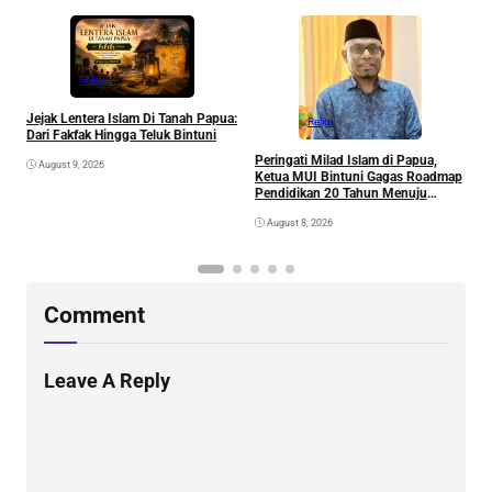
Religi
T
Jejak Lentera Islam Di Tanah Papua:
D
Religi
Dari Fakfak Hingga Teluk Bintuni
P
P
Peringati Milad Islam di Papua,
August 9, 2026
Ketua MUI Bintuni Gagas Roadmap
Pendidikan 20 Tahun Menuju
Generasi Emas Papua
August 8, 2026
Comment
Leave A Reply