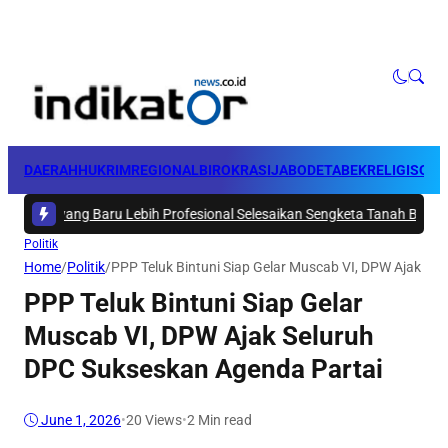
DAERAH
HUKRIM
REGIONAL
BIROKRASI
JABODETABEK
RELIGI
SOSI
ang Baru Lebih Profesional Selesaikan Sengketa Tanah BWS Papua Ba
Politik
Home
/
Politik
/
PPP Teluk Bintuni Siap Gelar Muscab VI, DPW Ajak Se
PPP Teluk Bintuni Siap Gelar
Muscab VI, DPW Ajak Seluruh
DPC Sukseskan Agenda Partai
June 1, 2026
•
20
Views
•
2 Min read