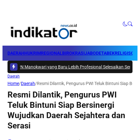
DAERAH
HUKRIM
REGIONAL
BIROKRASI
JABODETABEK
RELIGI
SOSI
 Manokwari yang Baru Lebih Profesional Selesaikan Sengketa Tanah 
Daerah
Home
/
Daerah
/
Resmi Dilantik, Pengurus PWI Teluk Bintuni Siap Ber
Resmi Dilantik, Pengurus PWI
Teluk Bintuni Siap Bersinergi
Wujudkan Daerah Sejahtera dan
Serasi