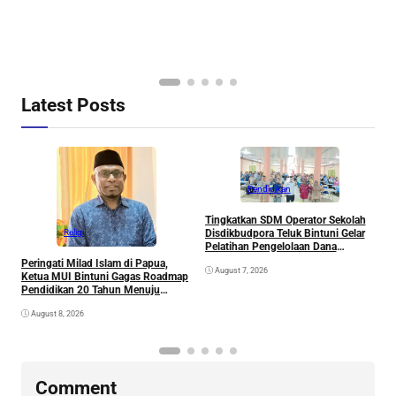
Latest Posts
Pendidikan
Tingkatkan SDM Operator Sekolah
M
Disdikbudpora Teluk Bintuni Gelar
P
Religi
Pelatihan Pengelolaan Dana
T
Pendidikan dan Inovasi Aplikasi
Peringati Milad Islam di Papua,
August 7, 2026
DAPODIK 2026
Ketua MUI Bintuni Gagas Roadmap
Pendidikan 20 Tahun Menuju
Generasi Emas Papua
August 8, 2026
Comment