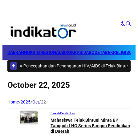
DAERAH
HUKRIM
REGIONAL
BIROKRASI
JABODETABEK
RELIGI
SOSI
da Genjot Pencegahan dan Penanganan HIV/AIDS di Teluk Bintuni
|
#3 -
Kua
October 22, 2025
Home
/
2025
/
Oct
/
22
Daerah
Pendidikan
Mahasiswa Teluk Bintuni Minta BP
Tangguh LNG Serius Bangun Pendidikan
di Daerah