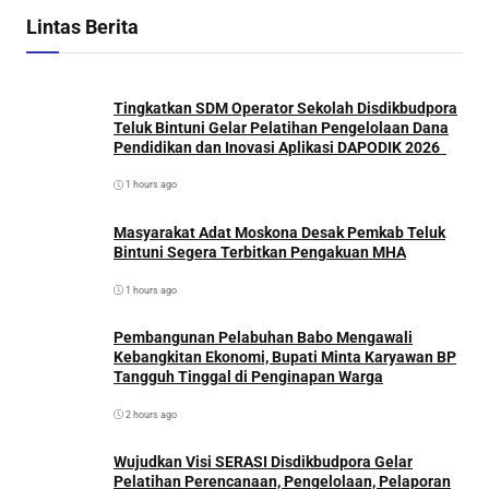
Lintas Berita
Tingkatkan SDM Operator Sekolah Disdikbudpora
Teluk Bintuni Gelar Pelatihan Pengelolaan Dana
Pendidikan dan Inovasi Aplikasi DAPODIK 2026
1 hours ago
Masyarakat Adat Moskona Desak Pemkab Teluk
Bintuni Segera Terbitkan Pengakuan MHA
1 hours ago
Pembangunan Pelabuhan Babo Mengawali
Kebangkitan Ekonomi, Bupati Minta Karyawan BP
Tangguh Tinggal di Penginapan Warga
2 hours ago
Wujudkan Visi SERASI Disdikbudpora Gelar
Pelatihan Perencanaan, Pengelolaan, Pelaporan