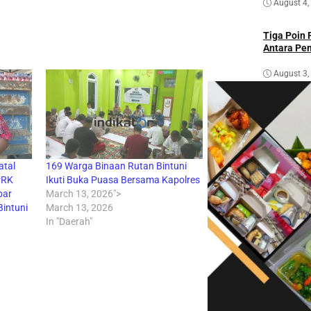
August 4,
Tiga Poin
Antara Pe
August 3,
atal
169 Warga Binaan Rutan Bintuni
PRK
Ikuti Buka Puasa Bersama Kapolres
bar
March 13, 2026">
Bintuni
March 13, 2026
In "Daerah"