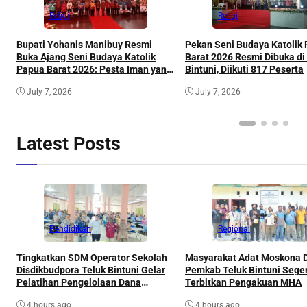
Religi
Religi
Bupati Yohanis Manibuy Resmi
Pekan Seni Budaya Katolik
Buka Ajang Seni Budaya Katolik
Barat 2026 Resmi Dibuka di
Papua Barat 2026: Pesta Iman yang
Bintuni, Diikuti 817 Peserta
Menjadi Pesta Persaudaraan
July 7, 2026
July 7, 2026
Seluruh Masyarakat
Latest Posts
Pendidikan
Regional
Tingkatkan SDM Operator Sekolah
Masyarakat Adat Moskona 
Disdikbudpora Teluk Bintuni Gelar
Pemkab Teluk Bintuni Sege
Pelatihan Pengelolaan Dana
Terbitkan Pengakuan MHA
Pendidikan dan Inovasi Aplikasi
4 hours ago
4 hours ago
DAPODIK 2026