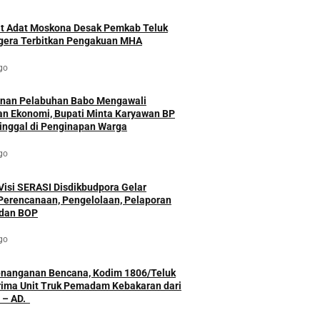
t Adat Moskona Desak Pemkab Teluk
egera Terbitkan Pengakuan MHA
go
an Pelabuhan Babo Mengawali
an Ekonomi, Bupati Minta Karyawan BP
inggal di Penginapan Warga
go
isi SERASI Disdikbudpora Gelar
Perencanaan, Pengelolaan, Pelaporan
dan BOP
go
enanganan Bencana, Kodim 1806/Teluk
rima Unit Truk Pemadam Kebakaran dari
Mabes TNI – AD.