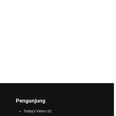
Pengunjung
Today's Views:
62