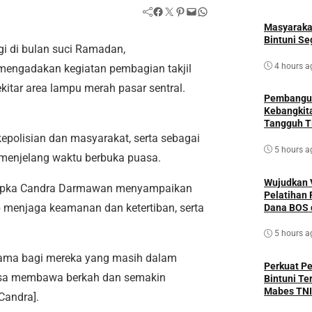
Facebook
Twitter
Pinterest
Mail
WhatsApp
Masyaraka
Bintuni S
gi di bulan suci Ramadan,
4 hours a
mengadakan kegiatan pembagian takjil
itar area lampu merah pasar sentral.
Pembangun
Kebangkit
Tangguh T
epolisian dan masyarakat, serta sebagai
5 hours a
 menjelang waktu berbuka puasa.
Wujudkan V
ripka Candra Darmawan menyampaikan
Pelatihan 
 menjaga keamanan dan ketertiban, serta
Dana BOS 
5 hours a
tama bagi mereka yang masih dalam
Perkuat P
 bisa membawa berkah dan semakin
Bintuni Te
Candra].