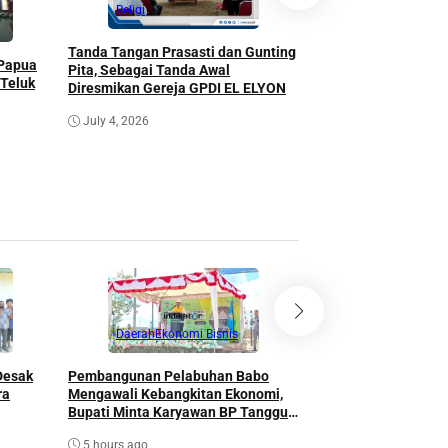
Religi
Daerah
Religi
Tanda Tangan Prasasti dan Gunting
Bupati Yohanis Mani
 Papua
Pita, Sebagai Tanda Awal
Pemuda GPdi Menjadi
 Teluk
Diresmikan Gereja GPDI EL ELYON
Adaptif Terhadap Ke
Memegang Nilai Fir
July 4, 2026
June 30, 2026
Daerah
Ekonomi Bisnis
Daerah
Pendidi
Desak
Pembangunan Pelabuhan Babo
Wujudkan Visi SERAS
ra
Mengawali Kebangkitan Ekonomi,
Disdikbudpora Gelar
Bupati Minta Karyawan BP Tangguh
Perencanaan, Pengel
Tinggal di Penginapan Warga
Pelaporan Dana BOS
5 hours ago
5 hours ago