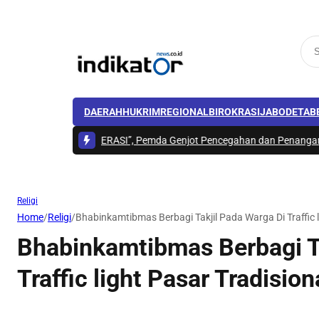
DAERAH
HUKRIM
REGIONAL
BIROKRASI
JABODETAB
lan Visi “SERASI”, Pemda Genjot Pencegahan dan Penanganan HIV/AIDS d
Religi
Home
/
Religi
/
Bhabinkamtibmas Berbagi Takjil Pada Warga Di Traffic l
Bhabinkamtibmas Berbagi Ta
Traffic light Pasar Tradision