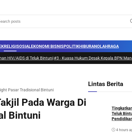
EK
RELIGI
SOSIAL
EKONOMI BISNIS
POLITIK
HIBURAN
OLAHRAGA
i Teluk Bintuni
|
#3 -
Kuasa Hukum Desak Kepala BPN Manokwari yang Ba
Lintas Berita
ight Pasar Tradisional Bintuni
kjil Pada Warga Di
Tingkatka
al Bintuni
Teluk Bint
4 hours a