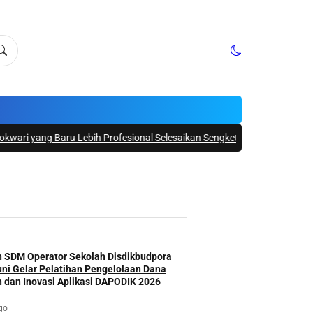
ru Lebih Profesional Selesaikan Sengketa Tanah BWS Papua Barat
|
#4 
n SDM Operator Sekolah Disdikbudpora
uni Gelar Pelatihan Pengelolaan Dana
Pendidikan dan Inovasi Aplikasi DAPODIK 2026
go