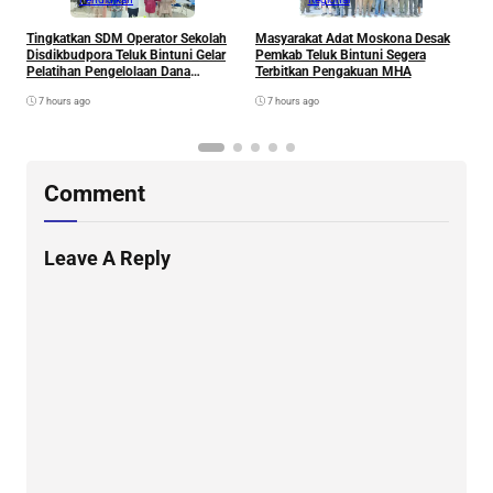
Tingkatkan SDM Operator Sekolah
Masyarakat Adat Moskona Desak
P
Disdikbudpora Teluk Bintuni Gelar
Pemkab Teluk Bintuni Segera
M
Pelatihan Pengelolaan Dana
Terbitkan Pengakuan MHA
B
Pendidikan dan Inovasi Aplikasi
T
7 hours ago
7 hours ago
DAPODIK 2026
W
Comment
Leave A Reply