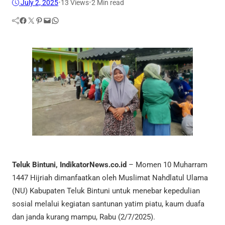
July 2, 2025
•
13
Views
•
2 Min read
Facebook
Twitter
Pinterest
Mail
WhatsApp
Teluk Bintuni, IndikatorNews.co.id
– Momen 10 Muharram
1447 Hijriah dimanfaatkan oleh Muslimat Nahdlatul Ulama
(NU) Kabupaten Teluk Bintuni untuk menebar kepedulian
sosial melalui kegiatan santunan yatim piatu, kaum duafa
dan janda kurang mampu, Rabu (2/7/2025).