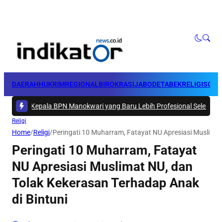
DAERAH
HUKRIM
REGIONAL
BIROKRASI
JABODETABEK
RELIGI
SOSI
Kepala BPN Manokwari yang Baru Lebih Profesional Selesaikan Sengk
Religi
Home
/
Religi
/
Peringati 10 Muharram, Fatayat NU Apresiasi Muslimat
Peringati 10 Muharram, Fatayat
NU Apresiasi Muslimat NU, dan
Tolak Kekerasan Terhadap Anak
di Bintuni