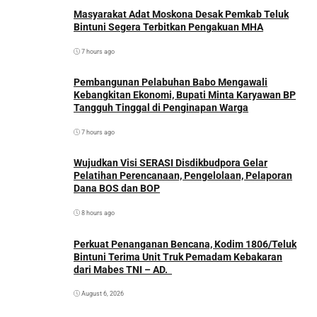
Masyarakat Adat Moskona Desak Pemkab Teluk
Bintuni Segera Terbitkan Pengakuan MHA
7 hours ago
Pembangunan Pelabuhan Babo Mengawali
Kebangkitan Ekonomi, Bupati Minta Karyawan BP
Tangguh Tinggal di Penginapan Warga
7 hours ago
Wujudkan Visi SERASI Disdikbudpora Gelar
Pelatihan Perencanaan, Pengelolaan, Pelaporan
Dana BOS dan BOP
8 hours ago
Perkuat Penanganan Bencana, Kodim 1806/Teluk
Bintuni Terima Unit Truk Pemadam Kebakaran
dari Mabes TNI – AD.
August 6, 2026