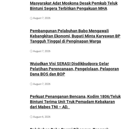
Masyarakat Adat Moskona Desak Pemkab Teluk
Bintuni Segera Terbitkan Pengakuan MHA
August 7, 2026
Pembangunan Pelabuhan Babo Mengawali
Kebangkitan Ekonomi, Bupati Minta Karyawan BP
Tangguh Tinggal di Penginapan Warga
August 7, 2026
Wujudkan Visi SERASI Disdikbudpora Gelar
Pelatihan Perencanaan, Pengelolaan, Pelaporan
Dana BOS dan BOP
August 7, 2026
Perkuat Penanganan Bencana, Kodim 1806/Teluk
Bintuni Terima Unit Truk Pemadam Kebakaran
dari Mabes TNI – AD.
August 6, 2026