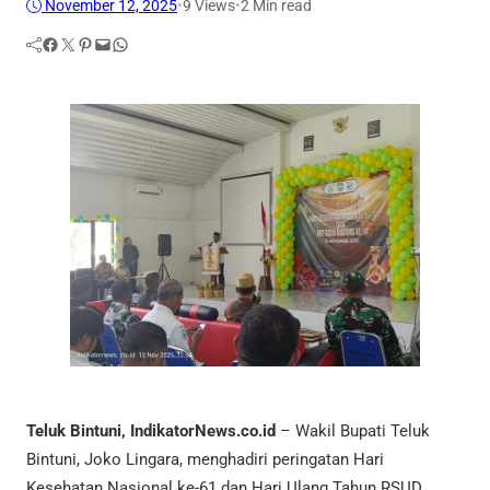
November 12, 2025
•
9
Views
•
2 Min read
Facebook
Twitter
Pinterest
Mail
WhatsApp
Teluk Bintuni, IndikatorNews.co.id
– Wakil Bupati Teluk
Bintuni, Joko Lingara, menghadiri peringatan Hari
Kesehatan Nasional ke-61 dan Hari Ulang Tahun RSUD