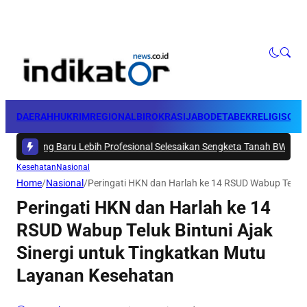
DAERAH
HUKRIM
REGIONAL
BIROKRASI
JABODETABEK
RELIGI
SOSI
ng Baru Lebih Profesional Selesaikan Sengketa Tanah BWS Papua Bara
Kesehatan
Nasional
Home
/
Nasional
/
Peringati HKN dan Harlah ke 14 RSUD Wabup Teluk 
Peringati HKN dan Harlah ke 14
RSUD Wabup Teluk Bintuni Ajak
Sinergi untuk Tingkatkan Mutu
Layanan Kesehatan