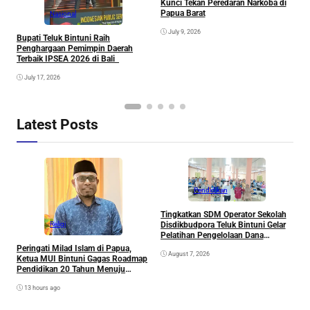
Kunci Tekan Peredaran Narkoba di
Papua Barat
Nasional
July 9, 2026
Bupati Teluk Bintuni Raih
Penghargaan Pemimpin Daerah
Terbaik IPSEA 2026 di Bali
July 17, 2026
Latest Posts
Pendidikan
Tingkatkan SDM Operator Sekolah
M
Disdikbudpora Teluk Bintuni Gelar
P
Religi
Pelatihan Pengelolaan Dana
T
Pendidikan dan Inovasi Aplikasi
Peringati Milad Islam di Papua,
August 7, 2026
DAPODIK 2026
Ketua MUI Bintuni Gagas Roadmap
Pendidikan 20 Tahun Menuju
Generasi Emas Papua
13 hours ago