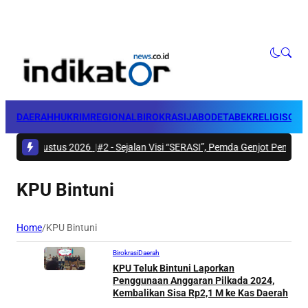
DAERAH
HUKRIM
REGIONAL
BIROKRASI
JABODETABEK
RELIGI
SOSI
Jadwal Groundbreaking Dermaga Pelabuhan Babo Dipastikan 5 Agustus 2026
|
#2 -
Sejalan Visi “SERASI”, Pemda Genjot Pencegaha
KPU Bintuni
Home
/
KPU Bintuni
Birokrasi
Daerah
KPU Teluk Bintuni Laporkan
Penggunaan Anggaran Pilkada 2024,
Kembalikan Sisa Rp2,1 M ke Kas Daerah