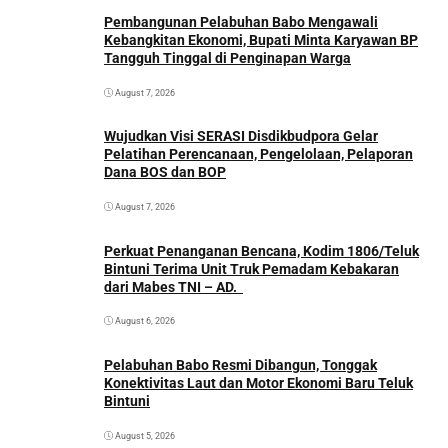
Pembangunan Pelabuhan Babo Mengawali
Kebangkitan Ekonomi, Bupati Minta Karyawan BP
Tangguh Tinggal di Penginapan Warga
August 7, 2026
Wujudkan Visi SERASI Disdikbudpora Gelar
Pelatihan Perencanaan, Pengelolaan, Pelaporan
Dana BOS dan BOP
August 7, 2026
Perkuat Penanganan Bencana, Kodim 1806/Teluk
Bintuni Terima Unit Truk Pemadam Kebakaran
dari Mabes TNI – AD.
August 6, 2026
Pelabuhan Babo Resmi Dibangun, Tonggak
Konektivitas Laut dan Motor Ekonomi Baru Teluk
Bintuni
August 5, 2026