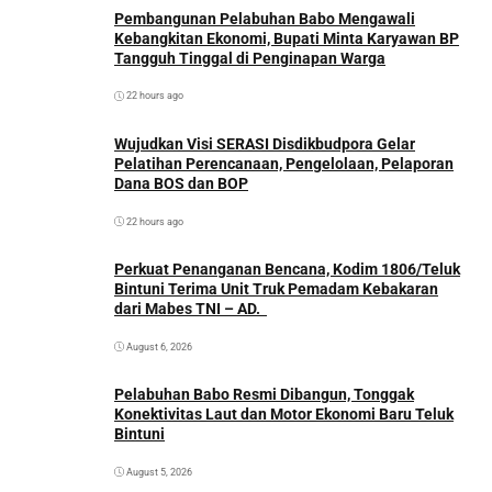
Pembangunan Pelabuhan Babo Mengawali
Kebangkitan Ekonomi, Bupati Minta Karyawan BP
Tangguh Tinggal di Penginapan Warga
22 hours ago
Wujudkan Visi SERASI Disdikbudpora Gelar
Pelatihan Perencanaan, Pengelolaan, Pelaporan
Dana BOS dan BOP
22 hours ago
Perkuat Penanganan Bencana, Kodim 1806/Teluk
Bintuni Terima Unit Truk Pemadam Kebakaran
dari Mabes TNI – AD.
August 6, 2026
Pelabuhan Babo Resmi Dibangun, Tonggak
Konektivitas Laut dan Motor Ekonomi Baru Teluk
Bintuni
August 5, 2026