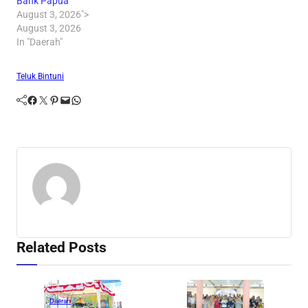
Bank Papua
August 3, 2026">
August 3, 2026
In "Daerah"
Teluk Bintuni
Facebook
Twitter
Pinterest
Mail
WhatsApp
Related Posts
Daerah