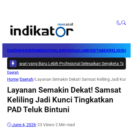
DAERAH
HUKRIM
REGIONAL
BIROKRASI
JABODETABEK
RELIGI
SOSI
ari yang Baru Lebih Profesional Selesaikan Sengketa Tanah BWS Pap
Daerah
Home
/
Daerah
/
Layanan Semakin Dekat! Samsat Keliling Jadi Kunci T
Layanan Semakin Dekat! Samsat
Keliling Jadi Kunci Tingkatkan
PAD Teluk Bintuni
June 4, 2026
•
23
Views
•
2 Min read