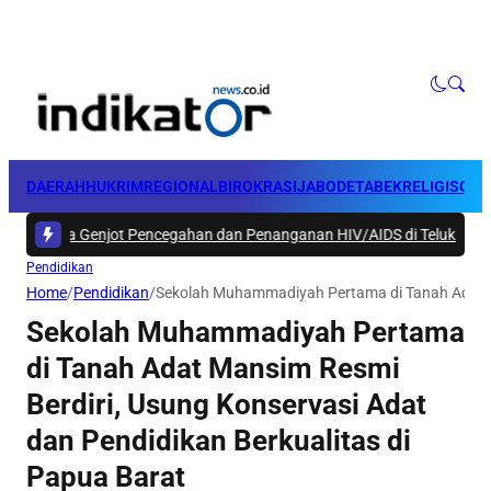
DAERAH
HUKRIM
REGIONAL
BIROKRASI
JABODETABEK
RELIGI
SOSI
da Genjot Pencegahan dan Penanganan HIV/AIDS di Teluk Bintuni
|
#3 -
Ku
Pendidikan
Home
/
Pendidikan
/
Sekolah Muhammadiyah Pertama di Tanah Adat Ma
Sekolah Muhammadiyah Pertama
di Tanah Adat Mansim Resmi
Berdiri, Usung Konservasi Adat
dan Pendidikan Berkualitas di
Papua Barat