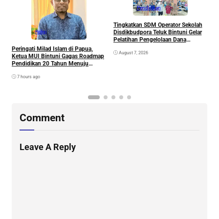
Pendidikan
Tingkatkan SDM Operator Sekolah
M
Disdikbudpora Teluk Bintuni Gelar
P
Religi
Pelatihan Pengelolaan Dana
T
Pendidikan dan Inovasi Aplikasi
Peringati Milad Islam di Papua,
August 7, 2026
DAPODIK 2026
Ketua MUI Bintuni Gagas Roadmap
Pendidikan 20 Tahun Menuju
Generasi Emas Papua
7 hours ago
Comment
Leave A Reply