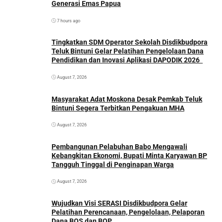
Generasi Emas Papua
7 hours ago
Tingkatkan SDM Operator Sekolah Disdikbudpora
Teluk Bintuni Gelar Pelatihan Pengelolaan Dana
Pendidikan dan Inovasi Aplikasi DAPODIK 2026
August 7, 2026
Masyarakat Adat Moskona Desak Pemkab Teluk
Bintuni Segera Terbitkan Pengakuan MHA
August 7, 2026
Pembangunan Pelabuhan Babo Mengawali
Kebangkitan Ekonomi, Bupati Minta Karyawan BP
Tangguh Tinggal di Penginapan Warga
August 7, 2026
Wujudkan Visi SERASI Disdikbudpora Gelar
Pelatihan Perencanaan, Pengelolaan, Pelaporan
Dana BOS dan BOP