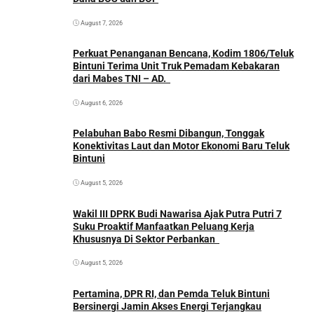
August 7, 2026
Perkuat Penanganan Bencana, Kodim 1806/Teluk
Bintuni Terima Unit Truk Pemadam Kebakaran
dari Mabes TNI – AD.
August 6, 2026
Pelabuhan Babo Resmi Dibangun, Tonggak
Konektivitas Laut dan Motor Ekonomi Baru Teluk
Bintuni
August 5, 2026
Wakil III DPRK Budi Nawarisa Ajak Putra Putri 7
Suku Proaktif Manfaatkan Peluang Kerja
Khususnya Di Sektor Perbankan
August 5, 2026
Pertamina, DPR RI, dan Pemda Teluk Bintuni
Bersinergi Jamin Akses Energi Terjangkau