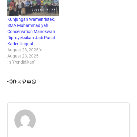
Kunjungan Wamenristek:
SMA Muhammadiyah
Conservation Manokwari
Diproyeksikan Jadi Pusat
Kader Unggul
August 23, 2025">
August 23, 2025
In "Pendidikan"
Facebook
Twitter
Pinterest
Mail
WhatsApp