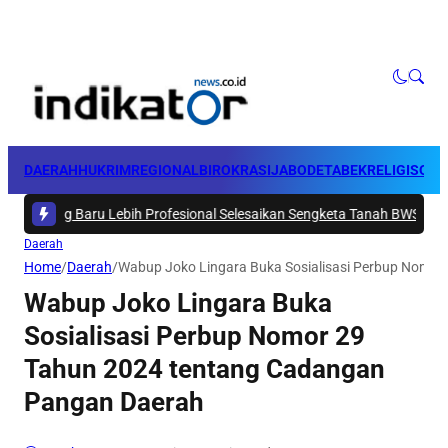
DAERAH
HUKRIM
REGIONAL
BIROKRASI
JABODETABEK
RELIGI
SOSI
g Baru Lebih Profesional Selesaikan Sengketa Tanah BWS Papua Bara
Daerah
Home
/
Daerah
/
Wabup Joko Lingara Buka Sosialisasi Perbup Nomo
Wabup Joko Lingara Buka
Sosialisasi Perbup Nomor 29
Tahun 2024 tentang Cadangan
Pangan Daerah