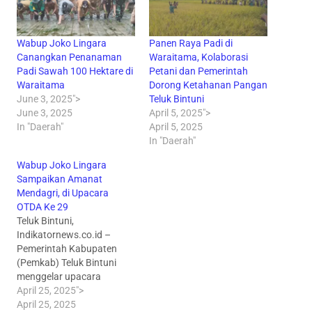
Wabup Joko Lingara
Panen Raya Padi di
Canangkan Penanaman
Waraitama, Kolaborasi
Padi Sawah 100 Hektare di
Petani dan Pemerintah
Waraitama
Dorong Ketahanan Pangan
June 3, 2025">
Teluk Bintuni
June 3, 2025
April 5, 2025">
In "Daerah"
April 5, 2025
In "Daerah"
Wabup Joko Lingara
Sampaikan Amanat
Mendagri, di Upacara
OTDA Ke 29
Teluk Bintuni,
Indikatornews.co.id –
Pemerintah Kabupaten
(Pemkab) Teluk Bintuni
menggelar upacara
peringatan Hari Otonomi
April 25, 2025">
Daerah (Otoda) ke-29
April 25, 2025