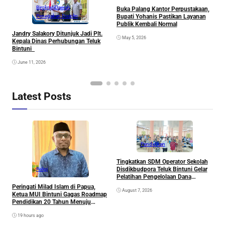
Birokrasi
Daerah
Buka Palang Kantor Perpustakaan,
Penegakan Disiplin
Bupati Yohanis Pastikan Layanan
Publik Kembali Normal
Jandry Salakory Ditunjuk Jadi Plt.
S
May 5, 2026
Kepala Dinas Perhubungan Teluk
B
Bintuni
D
June 11, 2026
Latest Posts
Pendidikan
Tingkatkan SDM Operator Sekolah
M
Disdikbudpora Teluk Bintuni Gelar
P
Religi
Pelatihan Pengelolaan Dana
T
Pendidikan dan Inovasi Aplikasi
Peringati Milad Islam di Papua,
August 7, 2026
DAPODIK 2026
Ketua MUI Bintuni Gagas Roadmap
Pendidikan 20 Tahun Menuju
Generasi Emas Papua
19 hours ago