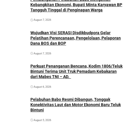
Kebangkitan Ekonomi, Bupati Minta Karyawan BP
Tangguh Tinggal di Penginapan Warga
August 7, 2026
Wujudkan Visi SERASI Disdikbudpora Gelar
Pelatihan Perencanaan, Pengelolaan, Pelaporan
Dana BOS dan BOP
August 7, 2026
Perkuat Penanganan Bencana, Kodim 1806/Teluk
Bintuni Terima Unit Truk Pemadam Kebakaran
dari Mabes TNI – AD.
August 6, 2026
Pelabuhan Babo Resmi Dibangun, Tonggak
Konektivitas Laut dan Motor Ekonomi Baru Teluk
Bintuni
August 5, 2026