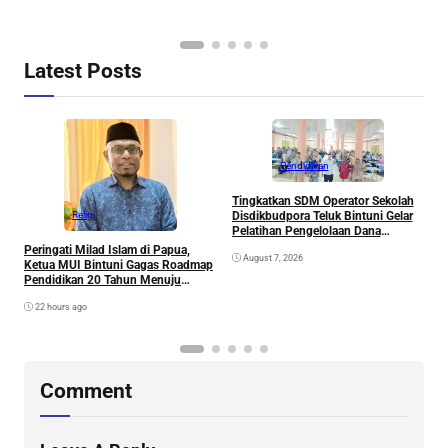
Latest Posts
Pendidikan
Tingkatkan SDM Operator Sekolah
M
Disdikbudpora Teluk Bintuni Gelar
P
Religi
Pelatihan Pengelolaan Dana
T
Pendidikan dan Inovasi Aplikasi
Peringati Milad Islam di Papua,
August 7, 2026
DAPODIK 2026
Ketua MUI Bintuni Gagas Roadmap
Pendidikan 20 Tahun Menuju
Generasi Emas Papua
22 hours ago
Comment