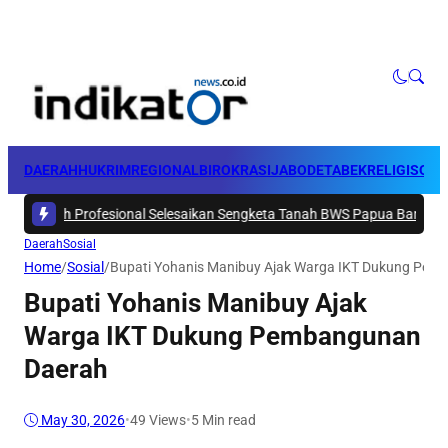
DAERAH
HUKRIM
REGIONAL
BIROKRASI
JABODETABEK
RELIGI
SOSI
Profesional Selesaikan Sengketa Tanah BWS Papua Barat
|
#4 -
Ditunjuk
Daerah
Sosial
Home
/
Sosial
/
Bupati Yohanis Manibuy Ajak Warga IKT Dukung Pem
Bupati Yohanis Manibuy Ajak
Warga IKT Dukung Pembangunan
Daerah
May 30, 2026
•
49
Views
•
5 Min read