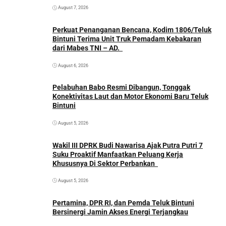
August 7, 2026
Perkuat Penanganan Bencana, Kodim 1806/Teluk
Bintuni Terima Unit Truk Pemadam Kebakaran
dari Mabes TNI – AD.
August 6, 2026
Pelabuhan Babo Resmi Dibangun, Tonggak
Konektivitas Laut dan Motor Ekonomi Baru Teluk
Bintuni
August 5, 2026
Wakil III DPRK Budi Nawarisa Ajak Putra Putri 7
Suku Proaktif Manfaatkan Peluang Kerja
Khususnya Di Sektor Perbankan
August 5, 2026
Pertamina, DPR RI, dan Pemda Teluk Bintuni
Bersinergi Jamin Akses Energi Terjangkau