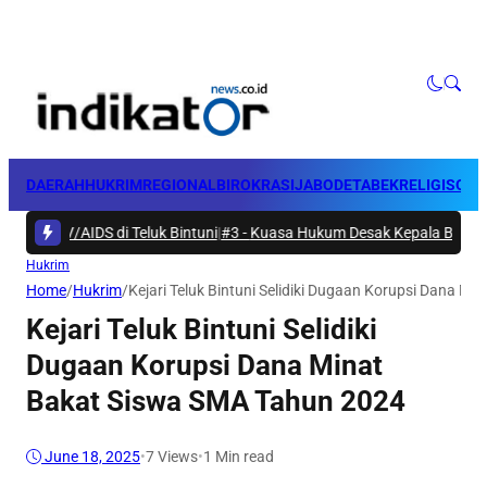
DAERAH
HUKRIM
REGIONAL
BIROKRASI
JABODETABEK
RELIGI
SOSI
V/AIDS di Teluk Bintuni
|
#3 -
Kuasa Hukum Desak Kepala BPN Manokwari 
Hukrim
Home
/
Hukrim
/
Kejari Teluk Bintuni Selidiki Dugaan Korupsi Dana M
Kejari Teluk Bintuni Selidiki
Dugaan Korupsi Dana Minat
Bakat Siswa SMA Tahun 2024
June 18, 2025
•
7
Views
•
1 Min read