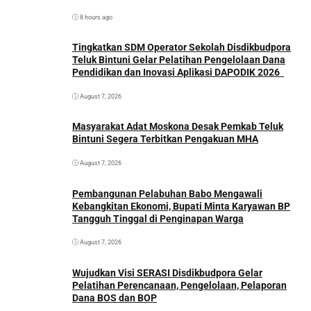
8 hours ago
Tingkatkan SDM Operator Sekolah Disdikbudpora
Teluk Bintuni Gelar Pelatihan Pengelolaan Dana
Pendidikan dan Inovasi Aplikasi DAPODIK 2026
August 7, 2026
Masyarakat Adat Moskona Desak Pemkab Teluk
Bintuni Segera Terbitkan Pengakuan MHA
August 7, 2026
Pembangunan Pelabuhan Babo Mengawali
Kebangkitan Ekonomi, Bupati Minta Karyawan BP
Tangguh Tinggal di Penginapan Warga
August 7, 2026
Wujudkan Visi SERASI Disdikbudpora Gelar
Pelatihan Perencanaan, Pengelolaan, Pelaporan
Dana BOS dan BOP