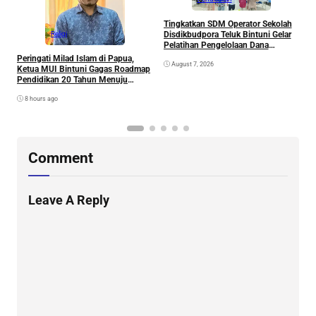
Tingkatkan SDM Operator Sekolah
M
Disdikbudpora Teluk Bintuni Gelar
P
Religi
Pelatihan Pengelolaan Dana
T
Pendidikan dan Inovasi Aplikasi
Peringati Milad Islam di Papua,
August 7, 2026
DAPODIK 2026
Ketua MUI Bintuni Gagas Roadmap
Pendidikan 20 Tahun Menuju
Generasi Emas Papua
8 hours ago
Comment
Leave A Reply